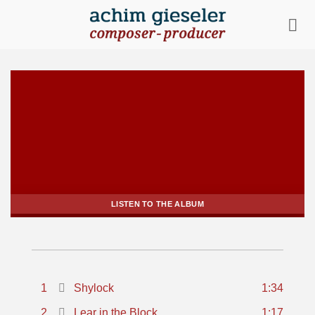
Zum
Inhalt
springen
LISTEN TO THE ALBUM
1
Shylock
1:34
2
Lear in the Block
1:17