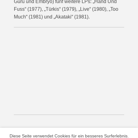
Guru und Embryo) fünf weitere LPs: „Hand Und
Fuss“ (1977), „Türkis“ (1979), „Live“ (1980), „Too
Much“ (1981) und „Akataki“ (1981).
00:00
Diese Seite verwendet Cookies für ein besseres Surferlebnis.