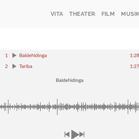
VITA
THEATER
FILM
MUSI
1
BaldeNdinga
1:2
2
Tariba
1:2
BaldeNdinga