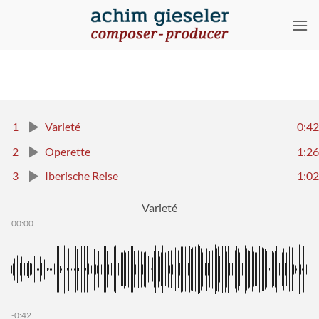
Zum
Inhalt
springen
1
Varieté
0:42
2
Operette
1:26
3
Iberische Reise
1:02
Varieté
00:00
-0:42